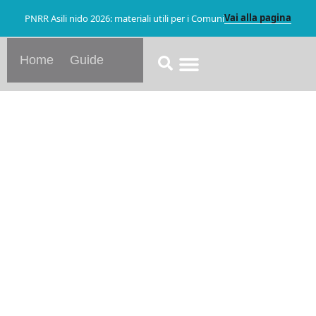
Vai alla pagina
PNRR Asili nido 2026: materiali utili per i Comuni
Home
Guide
Le Nostre Guide