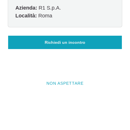
Azienda:
R1 S.p.A.
Località:
Roma
Richiedi un incontro
NON ASPETTARE
Vuoi che il prossimo progetto
sia il tuo?
Contattaci e prenota un incontro conoscitivo per
raccontarci il tuo progetto