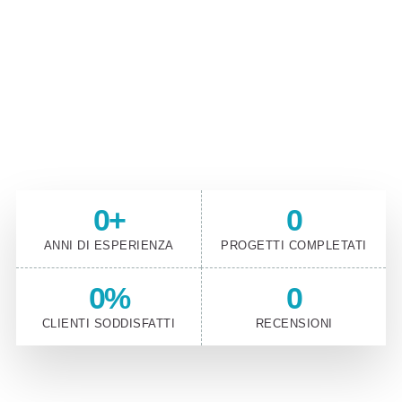
Vuoi questo prodotto nel tuo
ufficio?
Questo è solo uno delle migliaia di articoli unici
che possiamo portare nei tuoi spazi lavorativi
0
+
0
ANNI DI ESPERIENZA
PROGETTI COMPLETATI
0
%
0
CLIENTI SODDISFATTI
RECENSIONI