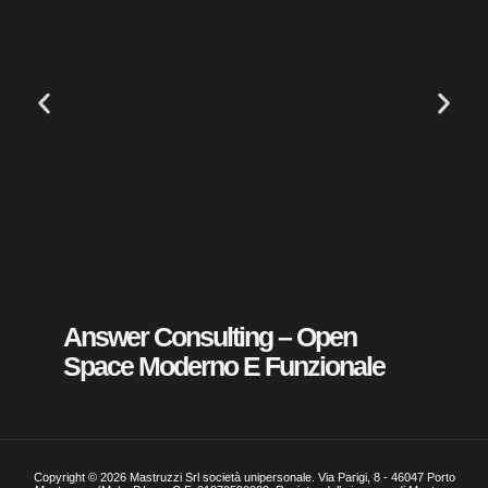
ASST 
Pubbl
Answer Consulting – Open
Space Moderno E Funzionale
Copyright © 2026 Mastruzzi Srl società unipersonale. Via Parigi, 8 - 46047 Porto