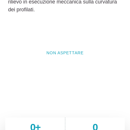
rilievo in esecuzione meccanica sulla curvatura
dei profilati.
NON ASPETTARE
Vuoi questo prodotto nel tuo
ufficio?
Questo è solo uno delle migliaia di articoli unici
che possiamo portare nei tuoi spazi lavorativi
0
+
0