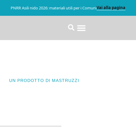
Vai alla pagina
PNRR Asili nido 2026: materiali utili per i Comuni
UN PRODOTTO DI MASTRUZZI
Parete Vetrata Curvilinea