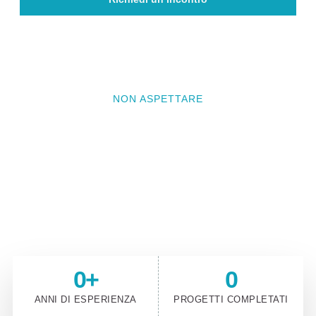
NON ASPETTARE
Vuoi che il prossimo progetto
sia il tuo?
Contattaci e prenota un incontro conoscitivo per
raccontarci il tuo progetto
0
+
0
ANNI DI ESPERIENZA
PROGETTI COMPLETATI