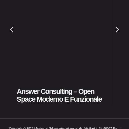
ASST 
Pubbl
Answer Consulting – Open
Space Moderno E Funzionale
Copyright © 2026 Mastruzzi Srl società unipersonale. Via Parigi, 8 - 46047 Porto