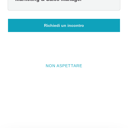
Richiedi un incontro
NON ASPETTARE
Vuoi che il prossimo progetto
sia il tuo?
Contattaci e prenota un incontro conoscitivo per
raccontarci il tuo progetto