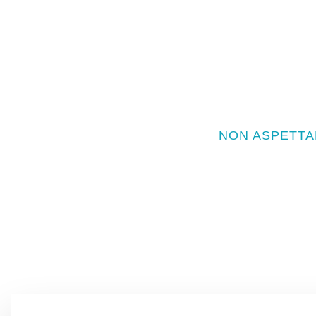
NON ASPETTA
Vuoi questo prodotto 
Questo è solo uno delle migliaia di articoli unici che p