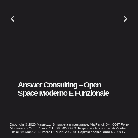
ASST 
Pubbl
Answer Consulting – Open
Space Moderno E Funzionale
Copyright © 2026 Mastruzzi Srl società unipersonale. Via Parigi, 8 - 46047 Porto
Mantovano (Mn) - P.Iva e C.F. 01870590203. Registro delle imprese di Mantova
n° 01870590203. Numero REA MN-205078. Capitale sociale: euro 55.000 i.v.