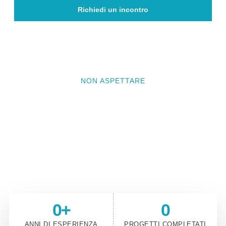
Richiedi un incontro
NON ASPETTARE
Vuoi che il prossimo progetto
sia il tuo?
Contattaci e prenota un incontro conoscitivo per
raccontarci il tuo progetto
0
+
0
ANNI DI ESPERIENZA
PROGETTI COMPLETATI