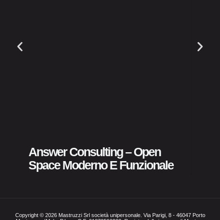
ASST 
Pubbl
Answer Consulting – Open
Space Moderno E Funzionale
Copyright © 2026 Mastruzzi Srl società unipersonale. Via Parigi, 8 - 46047 Porto