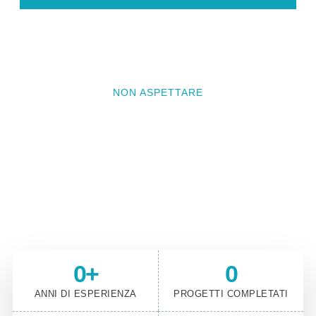
NON ASPETTARE
Vuoi che il prossimo progetto
sia il tuo?
Contattaci e prenota un incontro conoscitivo per
raccontarci il tuo progetto
0
+
0
ANNI DI ESPERIENZA
PROGETTI COMPLETATI