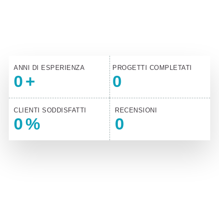
Contattaci e prenota un incontro conoscitivo per
raccontarci il tuo progetto
ANNI DI ESPERIENZA
PROGETTI COMPLETATI
0
+
0
CLIENTI SODDISFATTI
RECENSIONI
0
%
0