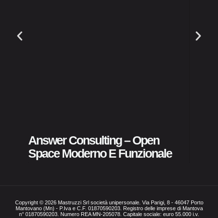
ASST 
Pubbl
Answer Consulting – Open
Space Moderno E Funzionale
Copyright © 2026 Mastruzzi Srl società unipersonale. Via Parigi, 8 - 46047 Porto
Mantovano (Mn) - P.Iva e C.F. 01870590203. Registro delle imprese di Mantova
n° 01870590203. Numero REA MN-205078. Capitale sociale: euro 55.000 i.v.