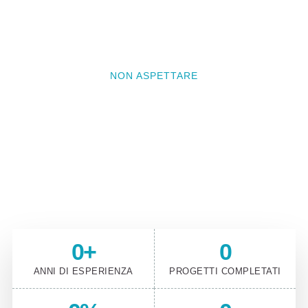
NON ASPETTARE
Vuoi che il prossimo progetto
sia il tuo?
Contattaci e prenota un incontro conoscitivo per
raccontarci il tuo progetto
0
+
0
ANNI DI ESPERIENZA
PROGETTI COMPLETATI