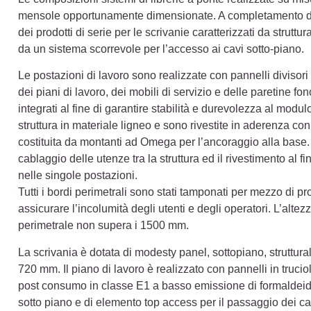
mensole opportunamente dimensionate. A completamento delle
dei prodotti di serie per le scrivanie caratterizzati da struttu
da un sistema scorrevole per l’accesso ai cavi sotto-piano.
Le postazioni di lavoro sono realizzate con pannelli divisori a
dei piani di lavoro, dei mobili di servizio e delle paretine f
integrati al fine di garantire stabilità e durevolezza al modu
struttura in materiale ligneo e sono rivestite in aderenza co
costituita da montanti ad Omega per l’ancoraggio alla base. 
cablaggio delle utenze tra la struttura ed il rivestimento al f
nelle singole postazioni.
Tutti i bordi perimetrali sono stati tamponati per mezzo di prof
assicurare l’incolumità degli utenti e degli operatori. L’altez
perimetrale non supera i 1500 mm.
La scrivania è dotata di modesty panel, sottopiano, struttur
720 mm. Il piano di lavoro è realizzato con pannelli in truc
post consumo in classe E1 a basso emissione di formaldeide
sotto piano e di elemento top access per il passaggio dei ca