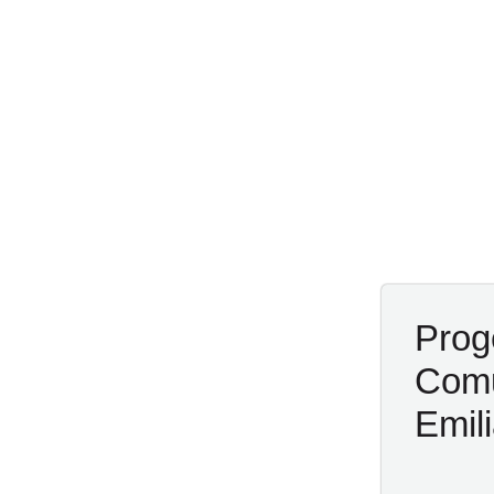
Proge
Comu
Emil