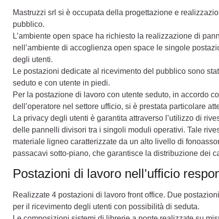
Mastruzzi srl si è occupata della progettazione e realizzazio
pubblico.
L’ambiente open space ha richiesto la realizzazione di panne
nell’ambiente di accoglienza open space le singole postazio
degli utenti.
Le postazioni dedicate al ricevimento del pubblico sono stat
seduto e con utente in piedi.
Per la postazione di lavoro con utente seduto, in accordo co
dell’operatore nel settore ufficio, si è prestata particolare at
La privacy degli utenti è garantita attraverso l’utilizzo di ri
delle pannelli divisori tra i singoli moduli operativi. Tale ri
materiale ligneo caratterizzate da un alto livello di fonoas
passacavi sotto-piano, che garantisce la distribuzione dei cavi 
Postazioni di lavoro nell’ufficio respon
Realizzate 4 postazioni di lavoro front office. Due postazioni
per il ricevimento degli utenti con possibilità di seduta.
Le composizioni sistemi di librerie a ponte realizzate su mi