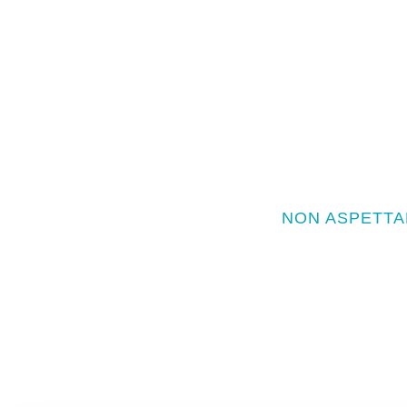
NON ASPETTA
Vuoi che il prossimo pr
Contattaci e prenota un incontro conoscitivo p