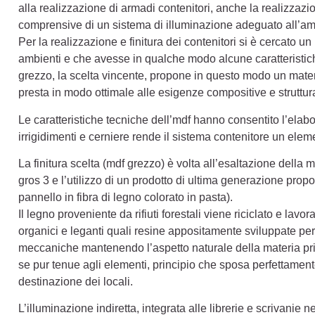
alla realizzazione di armadi contenitori, anche la realizzazi
comprensive di un sistema di illuminazione adeguato all’amb
Per la realizzazione e finitura dei contenitori si è cercato u
ambienti e che avesse in qualche modo alcune caratteristiche
grezzo, la scelta vincente, propone in questo modo un materi
presta in modo ottimale alle esigenze compositive e struttura
Le caratteristiche tecniche dell’mdf hanno consentito l’ela
irrigidimenti e cerniere rende il sistema contenitore un eleme
La finitura scelta (mdf grezzo) è volta all’esaltazione della 
gros 3 e l’utilizzo di un prodotto di ultima generazione prop
pannello in fibra di legno colorato in pasta).
Il legno proveniente da rifiuti forestali viene riciclato e la
organici e leganti quali resine appositamente sviluppate per 
meccaniche mantenendo l’aspetto naturale della materia pri
se pur tenue agli elementi, principio che sposa perfettamen
destinazione dei locali.
L’illuminazione indiretta, integrata alle librerie e scrivanie n