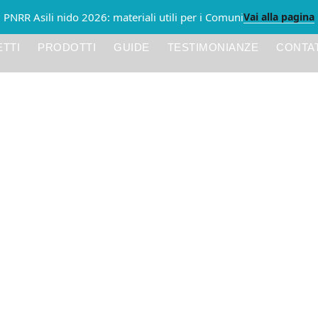
Vai alla pagina
PNRR Asili nido 2026: materiali utili per i Comuni
TTI
PRODOTTI
GUIDE
TESTIMONIANZE
CONTAT