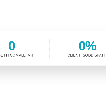
er raccontarci il tuo progetto
0
0
%
ETTI COMPLETATI
CLIENTI SODDISFATT