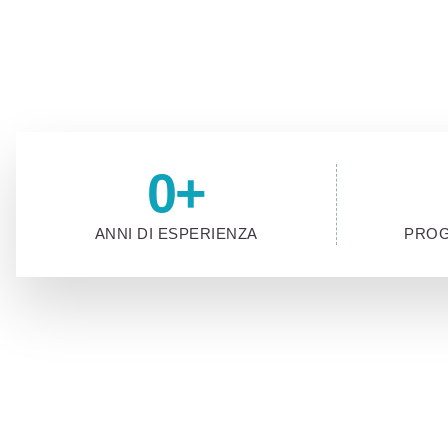
Contattaci e prenota un incontro conoscitivo p
0
+
ANNI DI ESPERIENZA
PROG