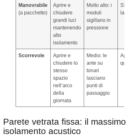
Manovrabile
Aprire e
Molto alto: i
Sì: si im
(a pacchetto)
chiudere
moduli
lateralm
grandi luci
sigillano in
mantenendo
pressione
alto
isolamento
Scorrevole
Aprire e
Medio: le
Apertura
chiudere lo
ante su
quotidia
stesso
binari
spazio
lasciano
nell’arco
punti di
della
passaggio
giornata
Parete vetrata fissa: il massimo
isolamento acustico