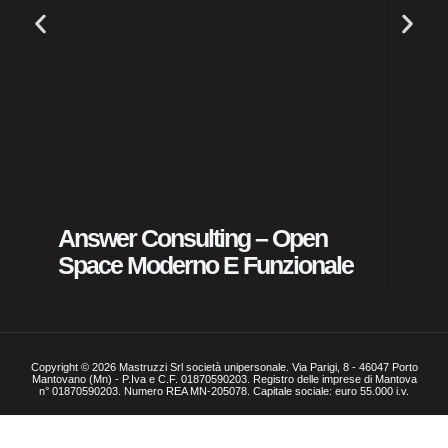
ASST 
Pubbl
Answer Consulting – Open
Space Moderno E Funzionale
Copyright © 2026 Mastruzzi Srl società unipersonale. Via Parigi, 8 - 46047 Porto
Mantovano (Mn) - P.Iva e C.F. 01870590203. Registro delle imprese di Mantova
n° 01870590203. Numero REA MN-205078. Capitale sociale: euro 55.000 i.v.