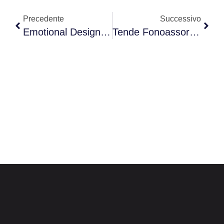
Precedente
Successivo
Emotional Design In Ufficio: Progettare Spazi Che Migliorano Benessere E Produttività
Tende Fonoassorbenti Per Ufficio: Come Funzionano E Quando Sceglierle