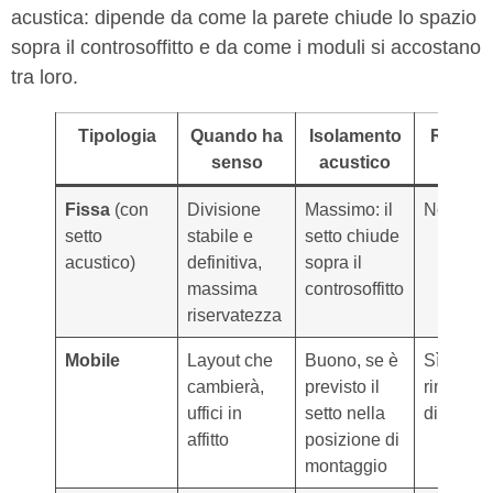
acustica: dipende da come la parete chiude lo spazio
sopra il controsoffitto e da come i moduli si accostano
tra loro.
Tipologia
Quando ha
Isolamento
Riconfi
senso
acustico
Fissa
(con
Divisione
Massimo: il
No
setto
stabile e
setto chiude
acustico)
definitiva,
sopra il
massima
controsoffitto
riservatezza
Mobile
Layout che
Buono, se è
Sì: smon
cambierà,
previsto il
rimontabi
uffici in
setto nella
dimensio
affitto
posizione di
montaggio