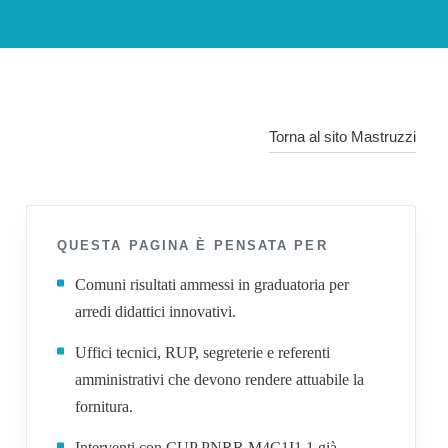
Torna al sito Mastruzzi
QUESTA PAGINA È PENSATA PER
Comuni risultati ammessi in graduatoria per
arredi didattici innovativi.
Uffici tecnici, RUP, segreterie e referenti
amministrativi che devono rendere attuabile la
fornitura.
Interventi con CUP PNRR M4C1I1.1 già