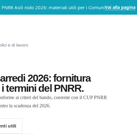
Vai alla pagina
PNRR Asili nido 2026: materiali utili per i Comuni
lici e di lavoro
redi 2026: fornitura
i termini del PNRR.
conforme ai criteri del bando, coerente con il CUP PNRR
ntro la scadenza del 2026.
ti utili