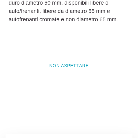
duro diametro 50 mm, disponibili libere o
auto/frenanti, libere da diametro 55 mm e
autofrenanti cromate e non diametro 65 mm.
NON ASPETTARE
Vuoi questo prodotto nel tuo
ufficio?
Questo è solo uno delle migliaia di articoli unici
che possiamo portare nei tuoi spazi lavorativi