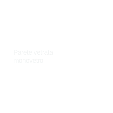
Parete vetrata
monovetro
Scopri di più