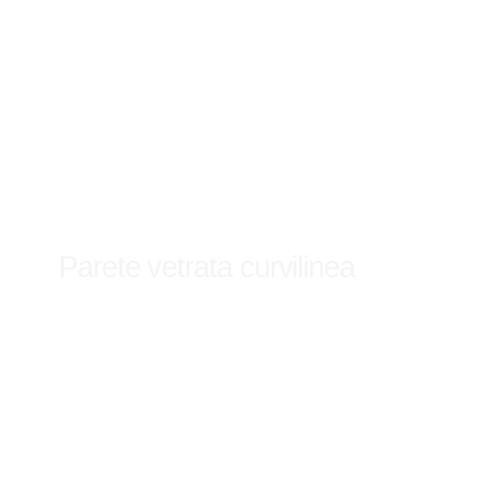
Parete vetrata curvilinea
Scopri di più