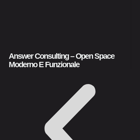
AS
Pu
Answer Consulting – Open Space
Moderno E Funzionale